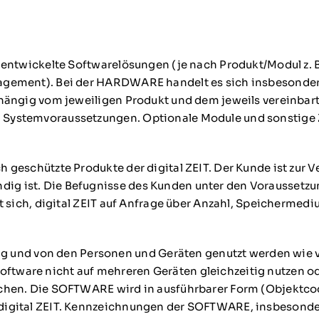
 entwickelte Softwarelösungen (je nach Produkt/Modul z. B
nagement). Bei der HARDWARE handelt es sich insbesonder
bhängig vom jeweiligen Produkt und dem jeweils vereinbar
 Systemvoraussetzungen. Optionale Module und sonstige Z
h geschützte Produkte der digital ZEIT. Der Kunde ist zur
g ist. Die Befugnisse des Kunden unter den Voraussetzu
et sich, digital ZEIT auf Anfrage über Anzahl, Speicherme
d von den Personen und Geräten genutzt werden wie vert
te Software nicht auf mehreren Geräten gleichzeitig nutzen 
chen. Die SOFTWARE wird in ausführbarer Form (Objektcode
r digital ZEIT. Kennzeichnungen der SOFTWARE, insbeson