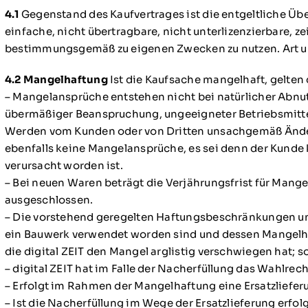
4.1
Gegenstand des Kaufvertrages ist die entgeltliche 
einfache, nicht übertragbare, nicht unterlizenzierbare, 
bestimmungsgemäß zu eigenen Zwecken zu nutzen. Art u
4.2 Mangelhaftung
Ist die Kaufsache mangelhaft, gelten
– Mangelansprüche entstehen nicht bei natürlicher Abnu
übermäßiger Beanspruchung, ungeeigneter Betriebsmittel
Werden vom Kunden oder von Dritten unsachgemäß Änder
ebenfalls keine Mangelansprüche, es sei denn der Kunde
verursacht worden ist.
– Bei neuen Waren beträgt die Verjährungsfrist für Ma
ausgeschlossen.
– Die vorstehend geregelten Haftungsbeschränkungen und
ein Bauwerk verwendet worden sind und dessen Mangelhaf
die digital ZEIT den Mangel arglistig verschwiegen hat; 
– digital ZEIT hat im Falle der Nacherfüllung das Wahlre
– Erfolgt im Rahmen der Mangelhaftung eine Ersatzlieferu
– Ist die Nacherfüllung im Wege der Ersatzlieferung erfolg