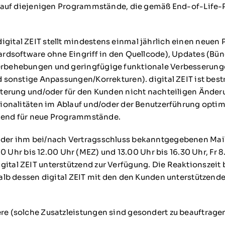
h auf diejenigen Programmstände, die gemäß End-of-Life-
igital ZEIT stellt mindestens einmal jährlich einen neue
ardsoftware ohne Eingriff in den Quellcode), Updates (B
erbehebungen und geringfügige funktionale Verbesserun
sonstige Anpassungen/Korrekturen). digital ZEIT ist best
terung und/oder für den Kunden nicht nachteiligen Änderu
ionalitäten im Ablauf und/oder der Benutzerführung optim
chend für neue Programmstände.
der ihm bei/nach Vertragsschluss bekanntgegebenen Mai
 bis 12.00 Uhr (MEZ) und 13.00 Uhr bis 16.30 Uhr, Fr 8.0
tal ZEIT unterstützend zur Verfügung. Die Reaktionszeit 
halb dessen digital ZEIT mit den den Kunden unterstützen
 (solche Zusatzleistungen sind gesondert zu beauftrage