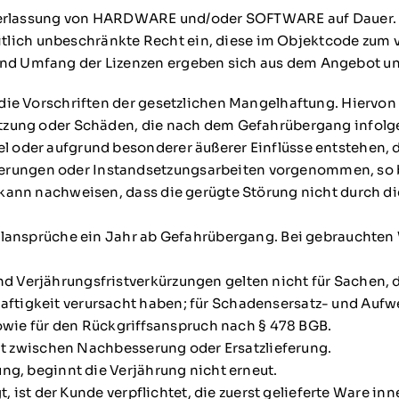
Überlassung von HARDWARE und/oder SOFTWARE auf Dauer.
zeitlich unbeschränkte Recht ein, diese im Objektcode zum
nd Umfang der Lizenzen ergeben sich aus dem Angebot un
 die Vorschriften der gesetzlichen Mangelhaftung. Hiervon
tzung oder Schäden, die nach dem Gefahrübergang infolge
 oder aufgrund besonderer äußerer Einflüsse entstehen, d
ungen oder Instandsetzungsarbeiten vorgenommen, so be
 kann nachweisen, dass die gerügte Störung nicht durch 
ngelansprüche ein Jahr ab Gefahrübergang. Bei gebraucht
 Verjährungsfristverkürzungen gelten nicht für Sachen, 
tigkeit verursacht haben; für Schadensersatz- und Aufwe
sowie für den Rückgriffsanspruch nach § 478 BGB.
cht zwischen Nachbesserung oder Ersatzlieferung.
ng, beginnt die Verjährung nicht erneut.
t, ist der Kunde verpflichtet, die zuerst gelieferte Ware i