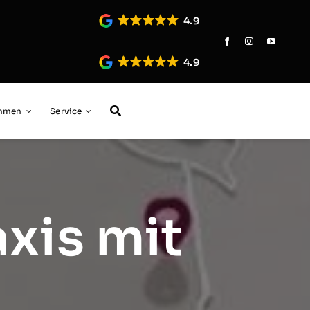
4.9
4.9
ehmen
Service
xis mit