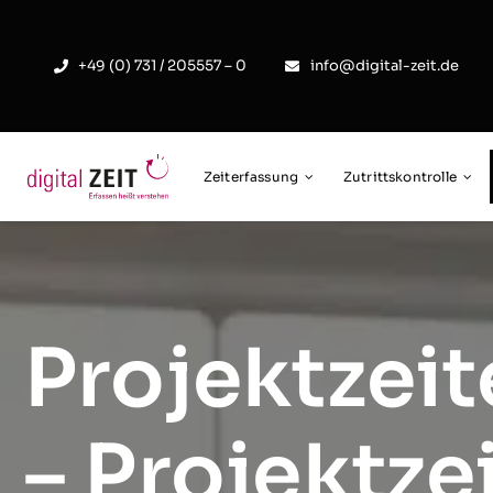
Skip
to
+49 (0) 731 / 205557 – 0
info@digital-zeit.de
content
Zeiterfassung
Zutrittskontrolle
Projektzei
– Projektze