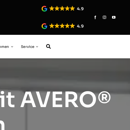
4.9
4.9
ehmen
Service
mit AVERO®
n