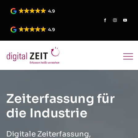
Skip
to
4.9
content
4.9
Zeiterfassung für
die Industrie
Digitale Zeiterfassung,