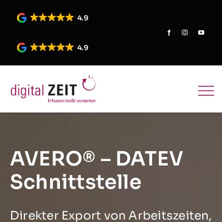
Skip
to
4.9
content
4.9
AVERO® – DATEV
Schnittstelle
Direkter Export von Arbeitszeiten,