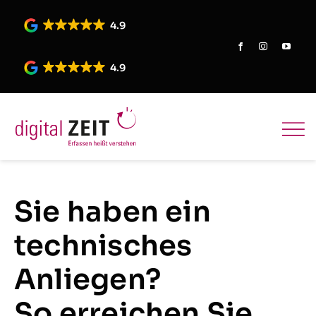
Skip
to
4.9
content
4.9
Sie haben ein
technisches
Anliegen?
So erreichen Sie