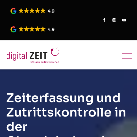
Skip
to
4.9
content
4.9
Zeiterfassung und
Zutrittskontrolle in
der