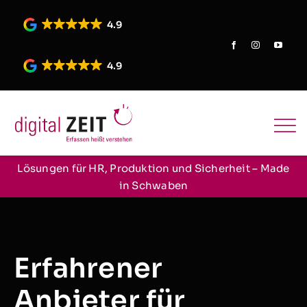
Skip
to
4.9
content
4.9
Lösungen für HR, Produktion und Sicherheit – Made
in Schwaben
Erfahrener
Anbieter für