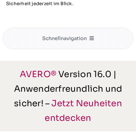
Sicherheit jederzeit im Blick.
Schnellnavigation
Durchgängige Lösungen
Beratung
Abläufe verstehen
AVERO®
Version 16.0 |
Gut zu wissen
Anwenderfreundlich und
sicher! –
Jetzt Neuheiten
entdecken