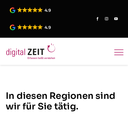
Skip
to
4.9
content
4.9
In diesen Regionen sind
wir für Sie tätig.