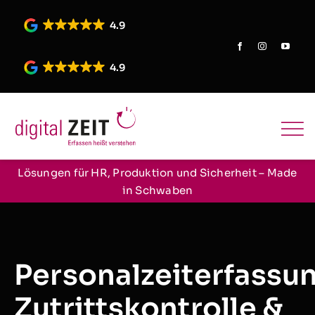
Skip
to
4.9
content
4.9
Lösungen für HR, Produktion und Sicherheit – Made
in Schwaben
Personalzeiterfassu
Zutrittskontrolle &