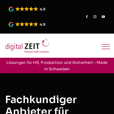
Skip
to
4.9
content
4.9
Lösungen für HR, Produktion und Sicherheit – Made
in Schwaben
Fachkundiger
Anbieter für