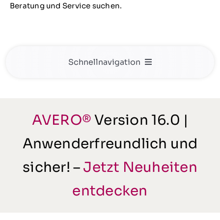
Beratung und Service suchen.
Schnellnavigation
Hard- und Softwarelösungen
Umsetzung und Support
Unternehmensprozesse
AVERO®
Version 16.0 |
Gut zu wissen
Anwenderfreundlich und
sicher! –
Jetzt Neuheiten
entdecken