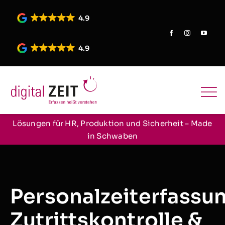
Skip
to
4.9
content
4.9
Lösungen für HR, Produktion und Sicherheit – Made
in Schwaben
Personalzeiterfassu
Zutrittskontrolle &