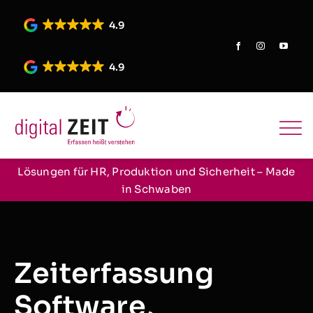
Skip
to
4.9
content
4.9
Lösungen für HR, Produktion und Sicherheit – Made
in Schwaben
Zeiterfassung
Software,