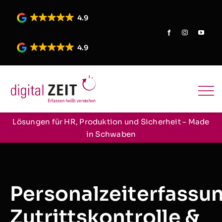
Skip
to
4.9
content
4.9
Lösungen für HR, Produktion und Sicherheit – Made
in Schwaben
Personalzeiterfassu
Zutrittskontrolle &