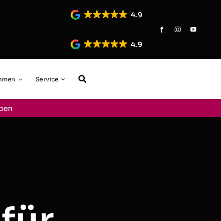
4.9
4.9
ehmen
Service
aben
für