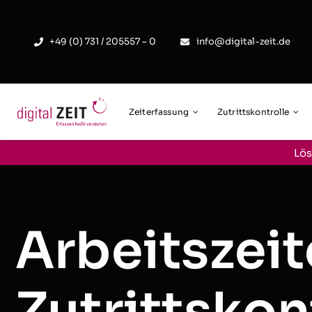
Skip
to
+49 (0) 731 / 205557 – 0
info@digital-zeit.de
content
Zeiterfassung
Zutrittskontrolle
Lös
Arbeitszeit
Zutrittskon