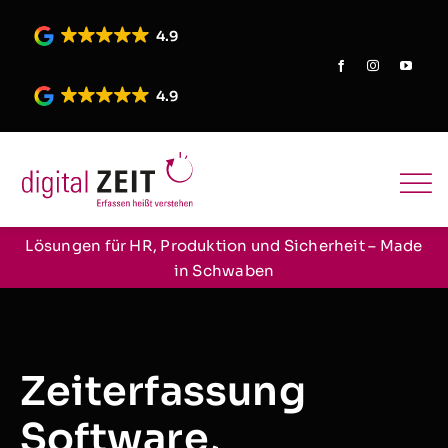
Skip
to
4.9
content
4.9
Lösungen für HR, Produktion und Sicherheit – Made
in Schwaben
Zeiterfassung
Software,