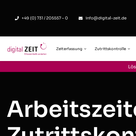
Skip
to
+49 (0) 731 / 205557 – 0
info@digital-zeit.de
content
Zeiterfassung
Zutrittskontrolle
Lös
Arbeitszeit
Zutrittskon