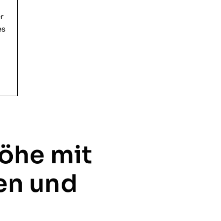
r
es
öhe mit
en und