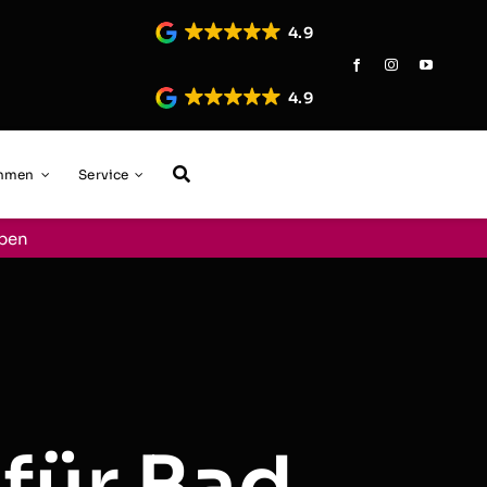
4.9
4.9
ehmen
Service
aben
 für Bad