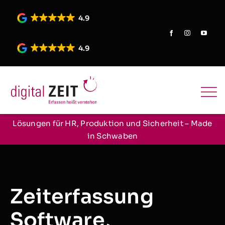
Skip
to
4.9
content
4.9
Lösungen für HR, Produktion und Sicherheit – Made
in Schwaben
Zeiterfassung
Software,