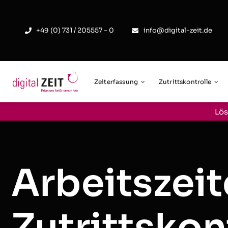
Skip
to
+49 (0) 731 / 205557 – 0
info@digital-zeit.de
content
Zeiterfassung
Zutrittskontrolle
Lös
Arbeitszeit
Zutrittskon