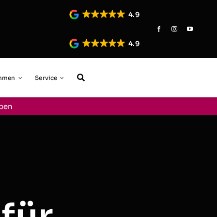
4.9
4.9
ehmen
Service
aben
für