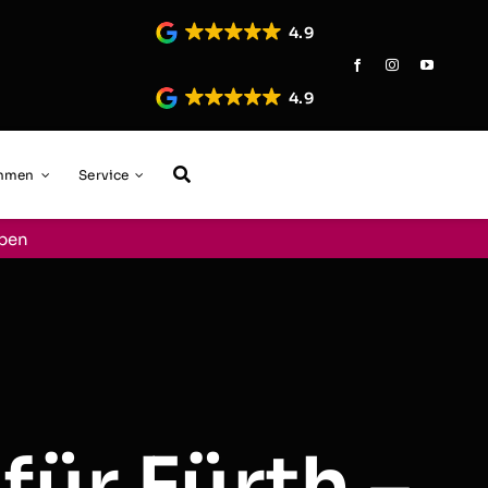
4.9
4.9
ehmen
Service
aben
für Fürth –