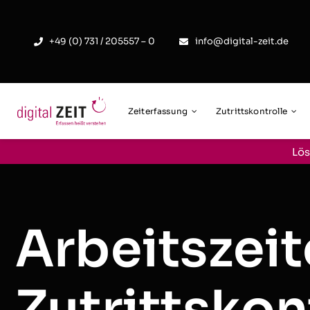
Skip
to
+49 (0) 731 / 205557 – 0
info@digital-zeit.de
content
Zeiterfassung
Zutrittskontrolle
Lös
Arbeitszeit
Zutrittskon