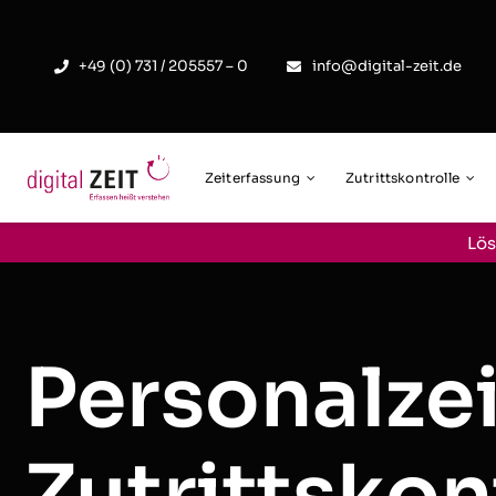
Skip
to
+49 (0) 731 / 205557 – 0
info@digital-zeit.de
content
Zeiterfassung
Zutrittskontrolle
Lös
Personalze
Zutrittskon