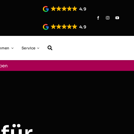
4.9
4.9
ehmen
Service
aben
für