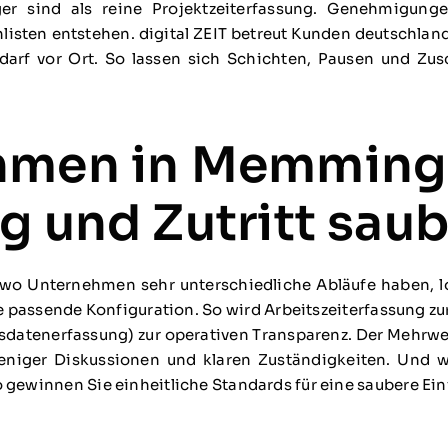
iger sind als reine Projektzeiterfassung. Genehmigun
nlisten entstehen. digital ZEIT betreut Kunden deutschla
edarf vor Ort. So lassen sich Schichten, Pausen und Zu
ehmen in Memming
g und Zutritt sau
Unternehmen sehr unterschiedliche Abläufe haben, loh
e passende Konfiguration. So wird Arbeitszeiterfassung zu
sdatenerfassung) zur operativen Transparenz. Der Mehrwert 
eniger Diskussionen und klaren Zuständigkeiten. Und we
So gewinnen Sie einheitliche Standards für eine saubere Ei