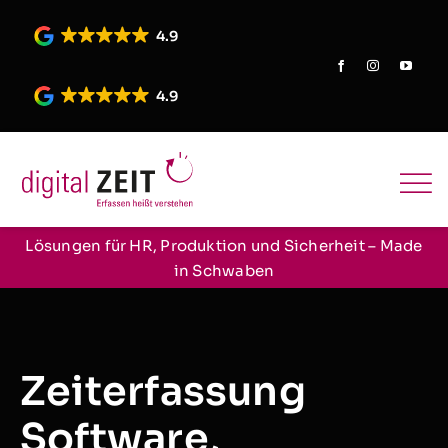
Skip
to
4.9
content
4.9
Lösungen für HR, Produktion und Sicherheit – Made
in Schwaben
Zeiterfassung
Software,