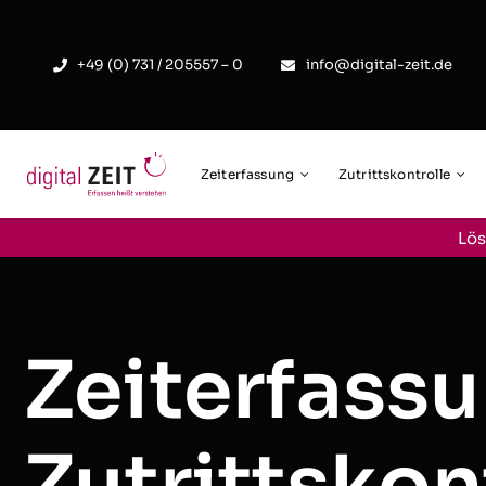
Skip
to
+49 (0) 731 / 205557 – 0
info@digital-zeit.de
content
Zeiterfassung
Zutrittskontrolle
Lös
Zeiterfass
Zutrittskon