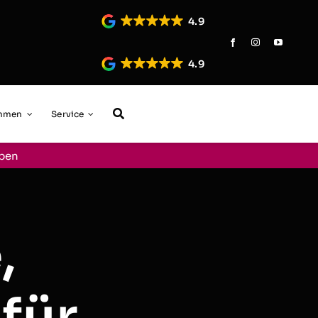
4.9
4.9
ehmen
Service
aben
,
für