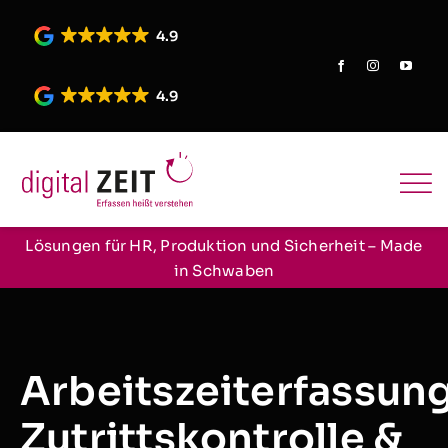
Skip
to
4.9
content
4.9
Lösungen für HR, Produktion und Sicherheit – Made
in Schwaben
Arbeitszeiterfassung
Zutrittskontrolle &