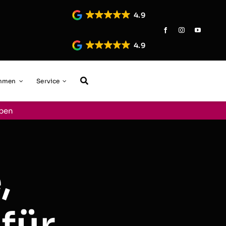
4.9
4.9
ehmen
Service
aben
,
für