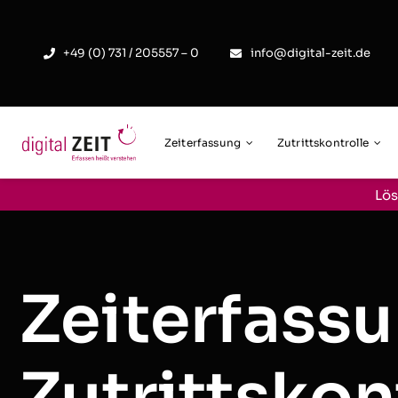
Skip
to
+49 (0) 731 / 205557 – 0
info@digital-zeit.de
content
Zeiterfassung
Zutrittskontrolle
Lös
Zeiterfass
Zutrittskon