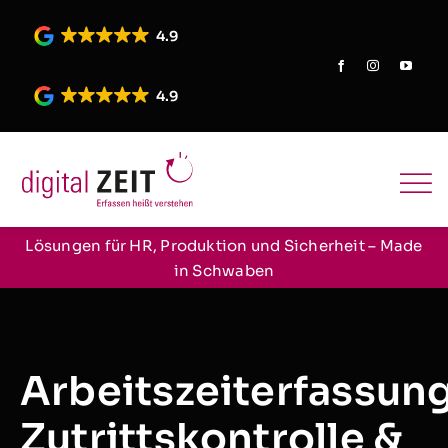
Skip
to
4.9
content
4.9
Lösungen für HR, Produktion und Sicherheit – Made
in Schwaben
Arbeitszeiterfassung
Zutrittskontrolle &