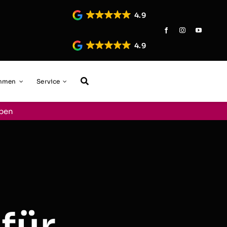
4.9
4.9
ehmen
Service
aben
für