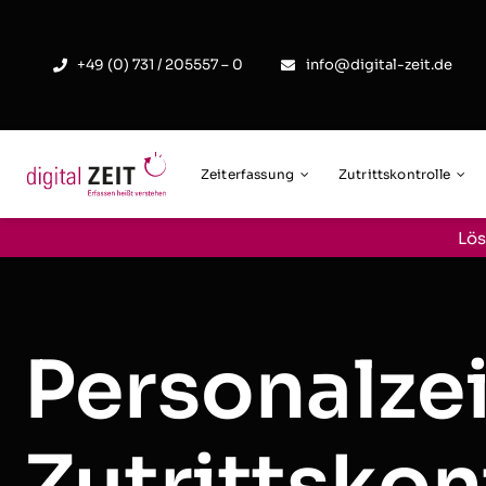
Skip
to
+49 (0) 731 / 205557 – 0
info@digital-zeit.de
content
Zeiterfassung
Zutrittskontrolle
Lös
Personalze
Zutrittskon