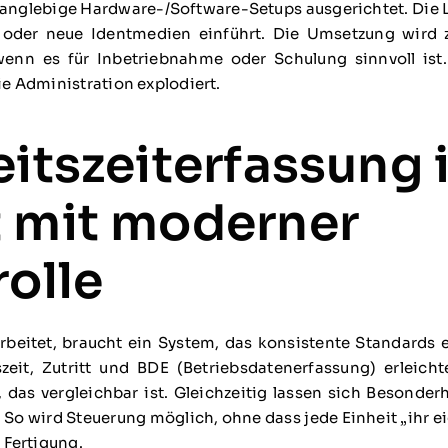
langlebige Hardware-/Software-Setups ausgerichtet. Die L
der neue Identmedien einführt. Die Umsetzung wird zen
enn es für Inbetriebnahme oder Schulung sinnvoll ist
e Administration explodiert.
eitszeiterfassung 
t mit moderner
rolle
beitet, braucht ein System, das konsistente Standards erl
eit, Zutritt und BDE (Betriebsdatenerfassung) erleicht
 das vergleichbar ist. Gleichzeitig lassen sich Besonder
 So wird Steuerung möglich, ohne dass jede Einheit „ihr e
 Fertigung.