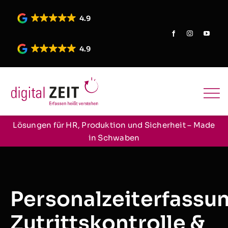
Skip
to
4.9
content
4.9
Lösungen für HR, Produktion und Sicherheit – Made
in Schwaben
Personalzeiterfassu
Zutrittskontrolle &