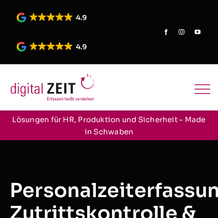
Skip
to
4.9
content
4.9
Lösungen für HR, Produktion und Sicherheit – Made
in Schwaben
Personalzeiterfassu
Zutrittskontrolle &