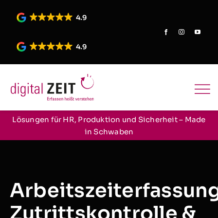
Skip
to
4.9
content
4.9
Lösungen für HR, Produktion und Sicherheit – Made
in Schwaben
Arbeitszeiterfassung
Zutrittskontrolle &