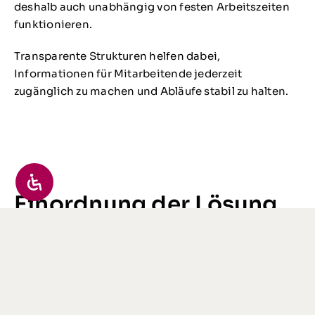
deshalb auch unabhängig von festen Arbeitszeiten
funktionieren.
Transparente Strukturen helfen dabei,
Informationen für Mitarbeitende jederzeit
zugänglich zu machen und Abläufe stabil zu halten.
Einordnung der Lösung
In vielen Unternehmen werden Zeiterfassung und
Zutrittskontrolle gemeinsam in einer zentralen
Struktur abgebildet. Zeitdaten, Zugriffsrechte und
Abläufe greifen ineinander und werden einheitlich
verwaltet.