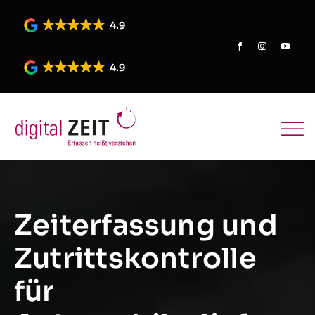
Skip
to
4.9
content
4.9
Zeiterfassung und
Zutrittskontrolle
für