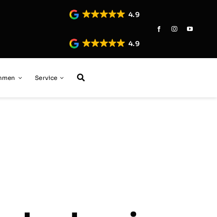
4.9
4.9
ehmen
Service