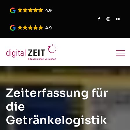
Skip
to
4.9
content
4.9
Zeiterfassung für
die
Getränkelogistik