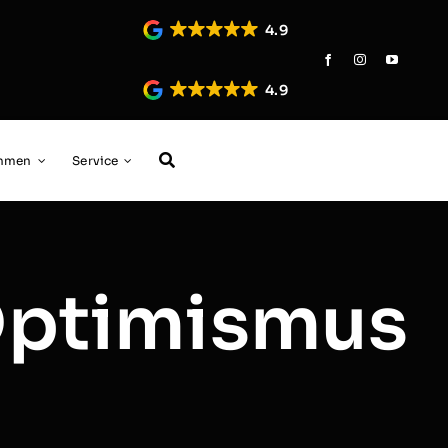
4.9
4.9
ehmen
Service
 Optimismus