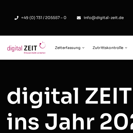
Skip
to
+49 (0) 731 / 205557 – 0
info@digital-zeit.de
content
Zeiterfassung
Zutrittskontrolle
digital ZEI
ins Jahr 2