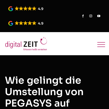
Skip
to
4.9
content
4.9
Wie gelingt die
Umstellung von
PEGASYS auf