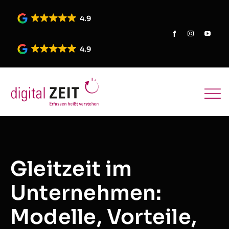
Skip
to
4.9
content
4.9
Gleitzeit im
Unternehmen:
Modelle, Vorteile,