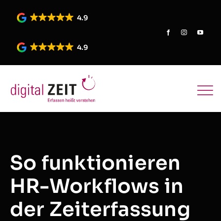
Skip
to
4.9
content
4.9
So funktionieren
HR-Workflows in
der Zeiterfassung