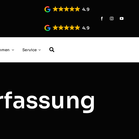
4.9
4.9
ehmen
Service
erfassung