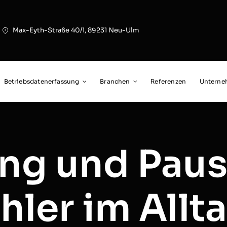
Max-Eyth-Straße 40/1, 89231 Neu-Ulm
Betriebsdatenerfassung
Branchen
Referenzen
Untern
ung und Paus
hler im Allt