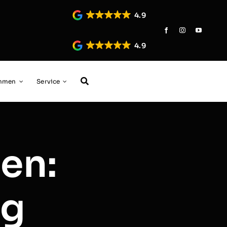
4.9
4.9
ehmen
Service
en:
ag