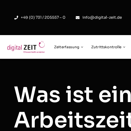
Skip
to
+49 (0) 731 / 205557 – 0
info@digital-zeit.de
content
Zeiterfassung
Zutrittskontrolle
Was ist ei
Arbeitszei