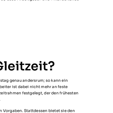
leitzeit?
stag genau andersrum; so kann ein
eiter ist dabei nicht mehr an feste
zeitrahmen festgelegt, der den frühesten
.
hen Vorgaben. Stattdessen bietet sie den