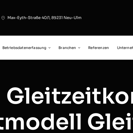
Max-Eyth-Straße 40/1, 89231 Neu-Ulm
Betriebsdatenerfassung
Branchen
Referenzen
Untern
n Gleitzeitk
tmodell Glei