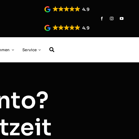
4.9
4.9
ehmen
Service
onto?
tzeit