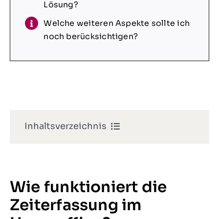
Lösung?
Welche weiteren Aspekte sollte ich
noch berücksichtigen?
Inhaltsverzeichnis
1. Wie funktioniert die Zeiterfassung im
Homeoffice?
Wie funktioniert die
2. Zeitmodelle trotz Homeoffice?
Zeiterfassung im
3. Wie schnell kann ich auf digitale