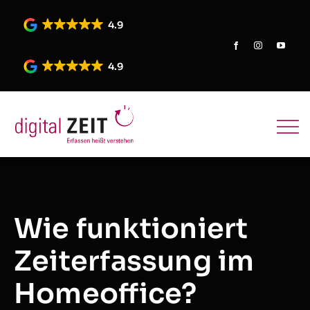
Skip
to
4.9
content
4.9
Wie funktioniert
Zeiterfassung im
Homeoffice?