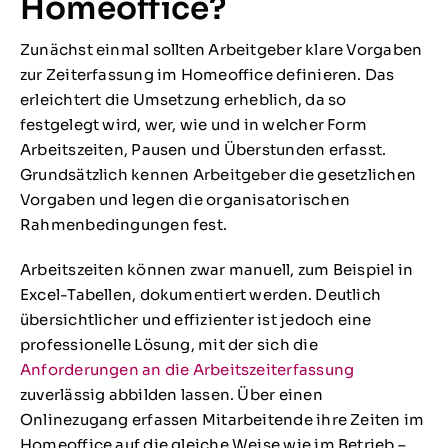
Homeoffice?
Zeiterfassungssysteme umsteigen?
Zunächst einmal sollten Arbeitgeber klare Vorgaben
4. Reports und Auswertungen bequem nach
zur Zeiterfassung im Homeoffice definieren. Das
Excel exportieren
erleichtert die Umsetzung erheblich, da so
festgelegt wird, wer, wie und in welcher Form
5. Mobile Zeiterfassung per App
Arbeitszeiten, Pausen und Überstunden erfasst.
Grundsätzlich kennen Arbeitgeber die gesetzlichen
6. Welche gesetzlichen Vorgaben muss ich
Vorgaben und legen die organisatorischen
beachten?
Rahmenbedingungen fest.
7. Home-Office und trotzdem produktiv?
Arbeitszeiten können zwar manuell, zum Beispiel in
Excel-Tabellen, dokumentiert werden. Deutlich
8. Welche Daten benötigt das System zum
übersichtlicher und effizienter ist jedoch eine
Start
professionelle Lösung, mit der sich die
Anforderungen an die Arbeitszeiterfassung
zuverlässig abbilden lassen. Über einen
Onlinezugang erfassen Mitarbeitende ihre Zeiten im
Homeoffice auf die gleiche Weise wie im Betrieb –