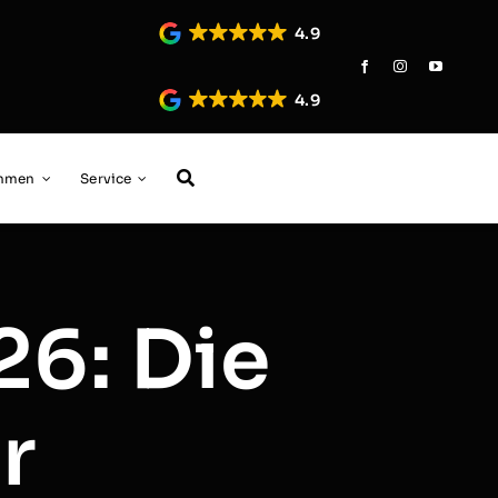
4.9
4.9
ehmen
Service
26: Die
r