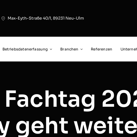
Max-Eyth-Straße 40/1, 89231 Neu-Ulm
Betriebsdatenerfassung
Branchen
Referenzen
Untern
T Fachtag 20
y geht weite