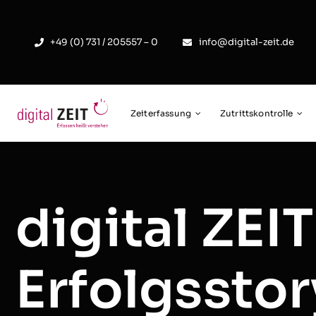
Skip
to
+49 (0) 731 / 205557 – 0
info@digital-zeit.de
content
Zeiterfassung
Zutrittskontrolle
digital ZEI
Erfolgsstor