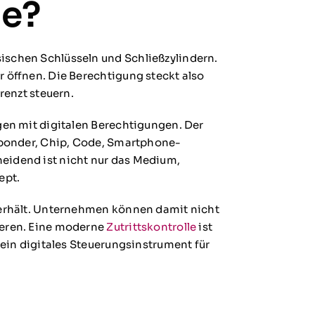
le?
ischen Schlüsseln und Schließzylindern.
r öffnen. Die Berechtigung steckt also
grenzt steuern.
egen mit digitalen Berechtigungen. Der
nsponder, Chip, Code, Smartphone-
eidend ist nicht nur das Medium,
ept.
t erhält. Unternehmen können damit nicht
ieren. Eine moderne
Zutrittskontrolle
ist
n ein digitales Steuerungsinstrument für
.