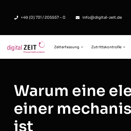
Skip
to
+49 (0) 731 / 205557 – 0
info@digital-zeit.de
content
Zeiterfassung
Zutrittskontrolle
Warum eine ele
einer mechani
ist