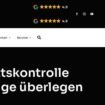
4.9
4.9
ehmen
Service
tskontrolle
age überlegen