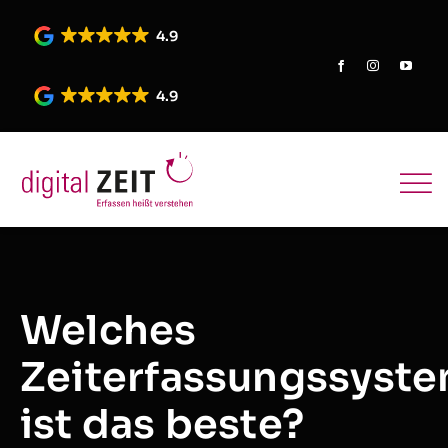
Skip
to
4.9
content
4.9
Welches
Zeiterfassungssyst
ist das beste?